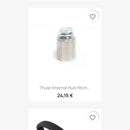
favorite_border
Thule Internal Hub Hitch...
24,15 €
favorite_border