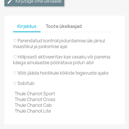
Kirjutage oma ülevaade
Kirjeldus
Toote üksikasjad
♡ Parendatud kontroll pidurdamise üle järsul
maastikul ja jooksmise ajal
♡ Hõlpsasti aktiveeritav kas vasaku või parema
käega ainulaadse pööratava piduri abil
♡ Võib jääda hoidikule kõikide tegevuste ajaks
♡
Sobitub:
Thule Chariot Sport
Thule Chariot Cross
Thule Chariot Cab
Thule Chariot Lite