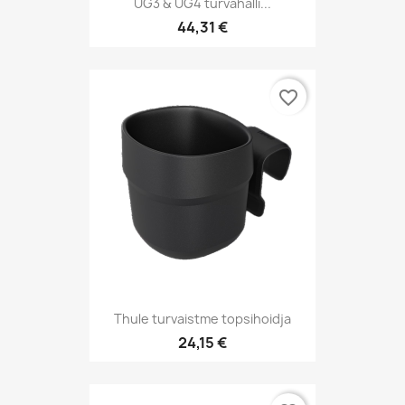
UG3 & UG4 turvahälli...
44,31 €
favorite_border
Thule turvaistme topsihoidja
24,15 €