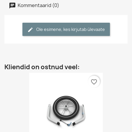
Kommentaarid (0)
Ole esimene, kes kirjutab ülevaate
Kliendid on ostnud veel:
favorite_border