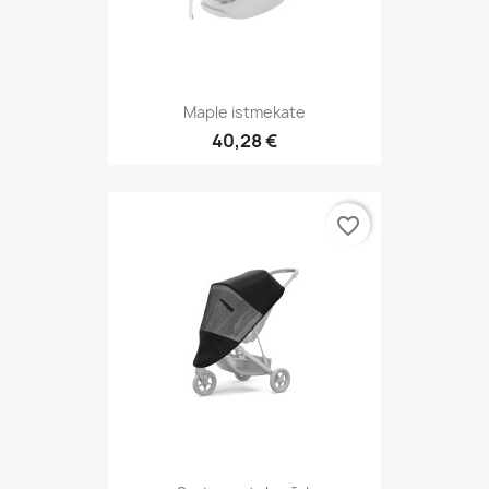
Maple istmekate
40,28 €
favorite_border