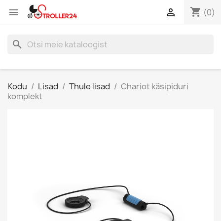
shopping_cart


(0)
search
Kodu
Lisad
Thule lisad
Chariot käsipiduri
komplekt