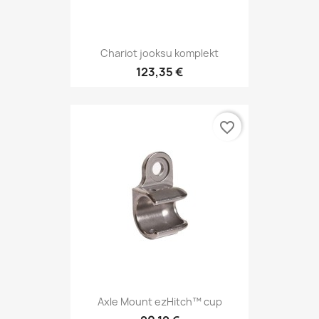
Chariot jooksu komplekt
123,35 €
favorite_border
Axle Mount ezHitch™ cup