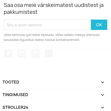
Saa osa meie värskeimatest uudistest ja
pakkumistest
Võite tellimuse igal hetkel lõpetada. Võtke selleks meiega ühendust,
kasutades õiguslikus teates toodud kontaktandmeid.
Facebook
YouTube
Instagram
TikTok
TOOTED

TINGIMUSED

STROLLER24
