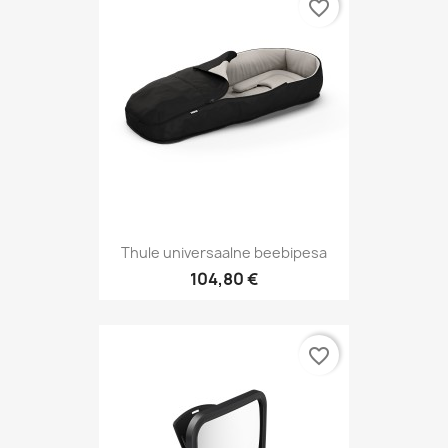
favorite_border
Thule universaalne beebipesa
104,80 €
favorite_border