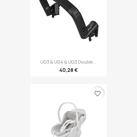
UG3 & UG4 & UG3 Double...
40,28 €
favorite_border