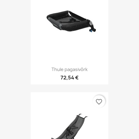
Thule pagasivõrk
72,54 €
favorite_border