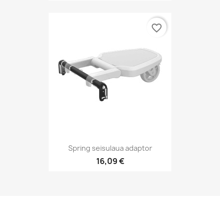
favorite_border
Spring seisulaua adaptor
16,09 €