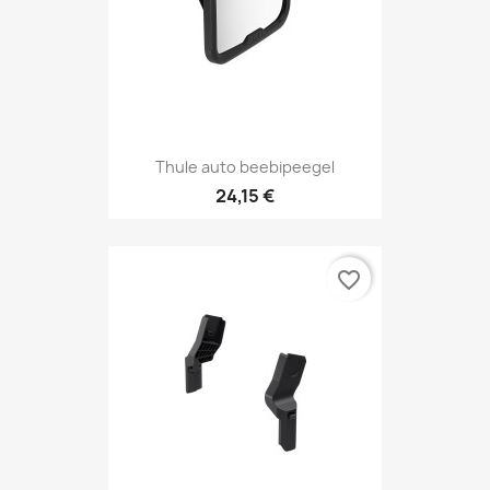
Thule auto beebipeegel
24,15 €
favorite_border