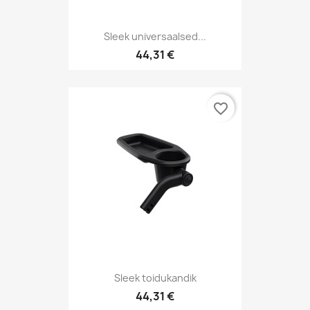
Sleek universaalsed...
44,31 €
favorite_border
Sleek toidukandik
44,31 €