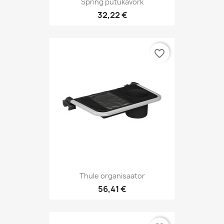
Spring putukavõrk
32,22 €
favorite_border
Thule organisaator
56,41 €