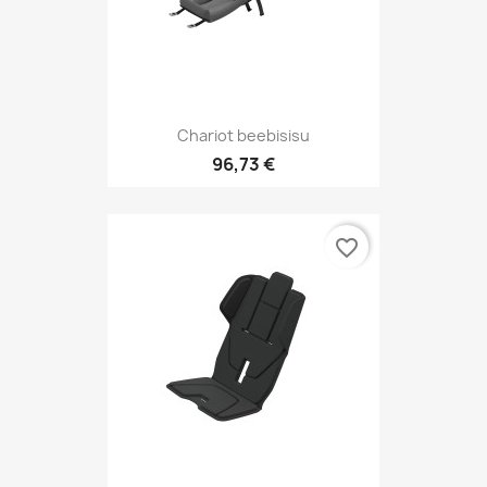
Chariot beebisisu
96,73 €
favorite_border