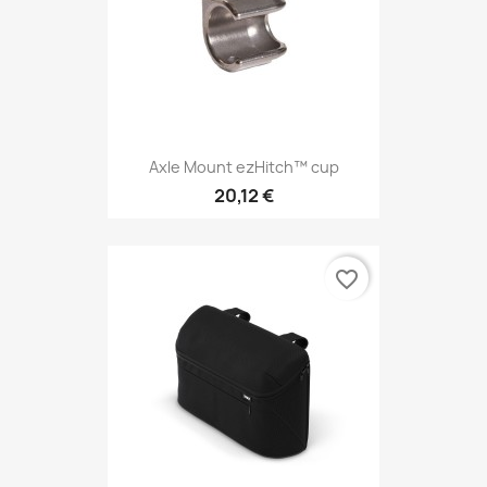
Axle Mount ezHitch™ cup
20,12 €
favorite_border