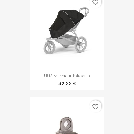
favorite_border
UG3 & UG4 putukavõrk
32,22 €
favorite_border