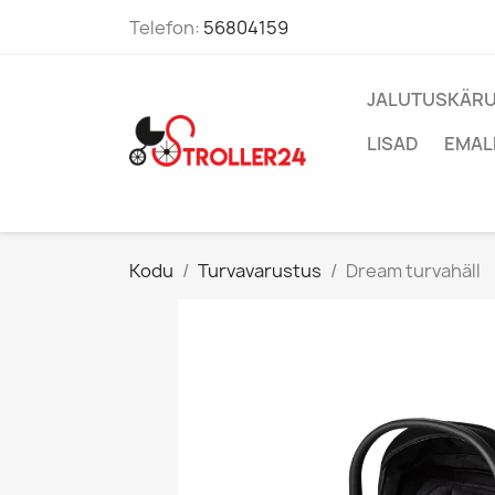
Telefon:
56804159
JALUTUSKÄRU
LISAD
EMAL
Kodu
Turvavarustus
Dream turvahäll