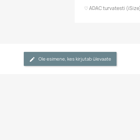
♡ ADAC turvatesti (iSize
Ole esimene, kes kirjutab ülevaate