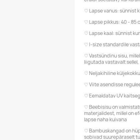
♡ Lapse vanus: sünnist k
♡ Lapse pikkus: 40 - 85 
♡ Lapse kaal: sünnist kun
♡ I-size standardile vast
♡ Vastsündinu sisu, mill
liigutada vastavalt sellel
♡ Neljakihiline küljekokk
♡ Viite asendisse regul
♡ Eemaldatav UV kaitseg
♡ Beebisisu on valmista
materjalidest, millel on 
lapse naha kuivana
♡ Bambuskangad on hüpoa
sobivad suurepäraselt t