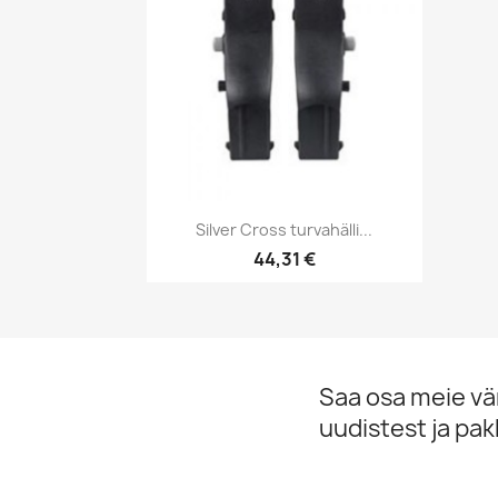
Kiirvaade

Silver Cross turvahälli...
44,31 €
Saa osa meie v
uudistest ja pa