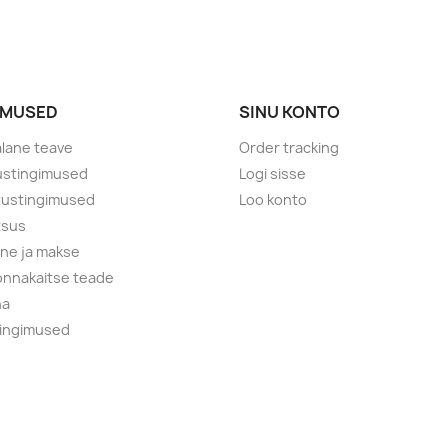
IMUSED
SINU KONTO
lane teave
Order tracking
ustingimused
Logi sisse
tustingimused
Loo konto
tsus
ne ja makse
nnakaitse teade
na
tingimused