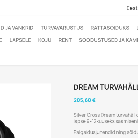
Eest
D JA VANKRID
TURVAVARUSTUS
RATTASÕIDUKS
E
LAPSELE
KOJU
RENT
SOODUSTUSED JA KAM
DREAM TURVAHÄL
205,60 €
Silver Cross Dream turvahäll
lapse 9-12kuuseks saamiseni
Paigaldusjuhendid ning sõid