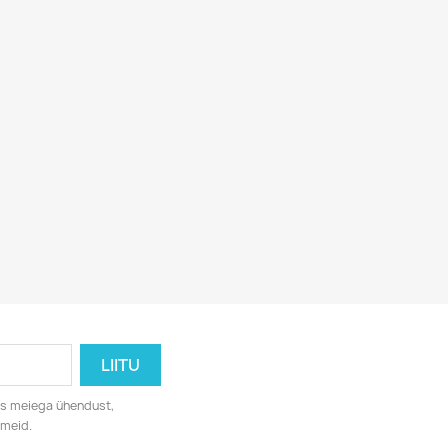
eks meiega ühendust,
dmeid.