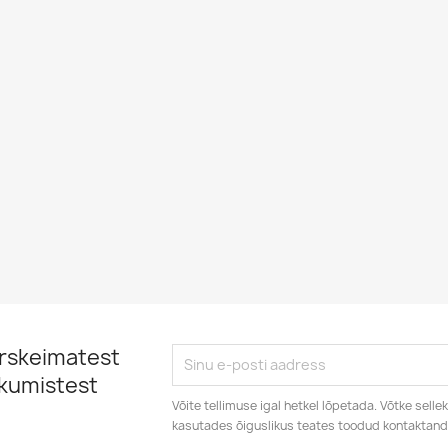
ärskeimatest
kkumistest
Võite tellimuse igal hetkel lõpetada. Võtke sell
kasutades õiguslikus teates toodud kontaktan