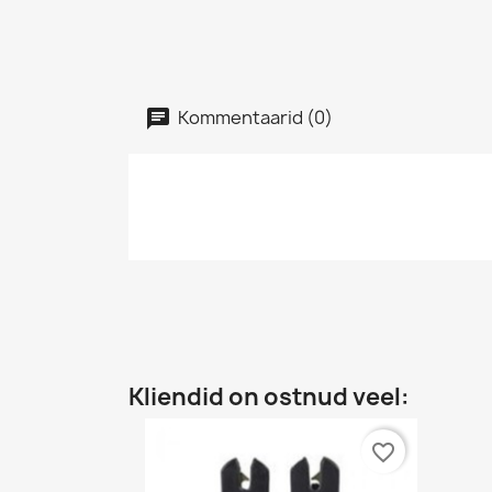
Kommentaarid (0)
Kliendid on ostnud veel:
favorite_border