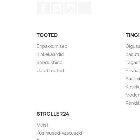
Facebook
YouTube
Instagram
TikTok
TOOTED
TING
Eripakkumised
Õigusa
Kinkekaardid
Kasut
Soodushind
Tagas
Uued tooted
Privaa
Saatmi
Keskko
Mode
Rendi
STROLLER24
Meist
Küsimused-vastused