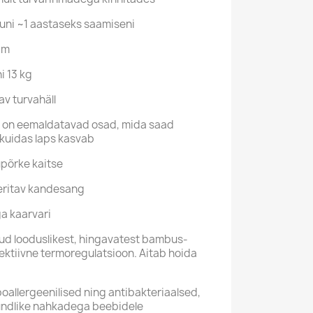
uni ~1 aastaseks saamiseni
cm
i 13 kg
av turvahäll
el on eemaldatavad osad, mida saad
, kuidas laps kasvab
upõrke kaitse
eeritav kandesang
a kaarvari
tud looduslikest, hingavatest bambus-
efektiivne termoregulatsioon. Aitab hoida
llergeenilised ning antibakteriaalsed,
undlike nahkadega beebidele