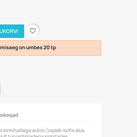
favorite_border
TUKORVI
llimisaeg on umbes 20 tp
sikasjad
 kinnitustega autos (vajalik isofix alus,
ainult turvarihmadega kinnitades