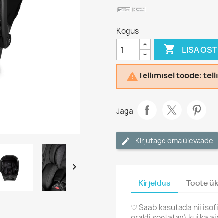
Kogus

LISA OS
Tellimisel toode: te

Jaga
Kirjutage oma ülevaade

Kirjeldus
Toote ük
♡ Saab kasutada nii isofix
eraldi soetatav) kui ka 