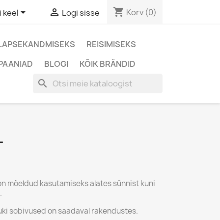
shopping_cart


Korv
(0)
i keel
Logi sisse
LAPSEKANDMISEKS
REISIMISEKS
PAANIAD
BLOGI
KÕIK BRÄNDID
search
L
 on mõeldud kasutamiseks alates sünnist kuni
.
uki sobivused on saadaval rakendustes.