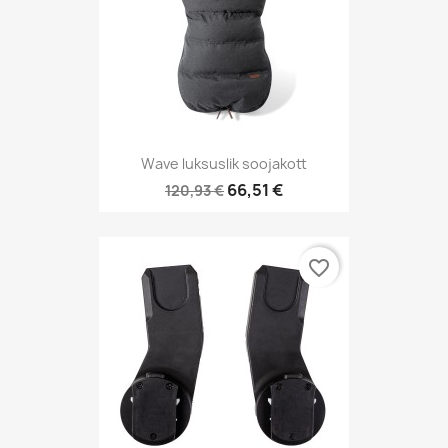
Wave luksuslik soojakott
66,51 €
120,93 €
favorite_border