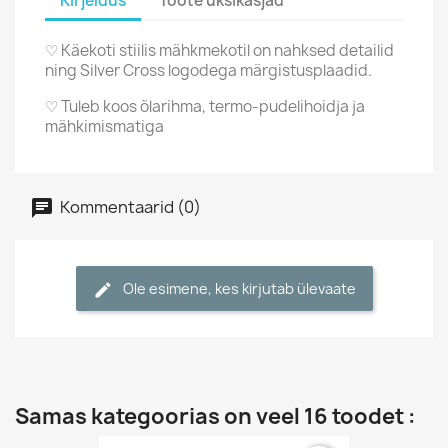
Kirjeldus
Toote üksikasjad
♡ Käekoti stiilis mähkmekotil on nahksed detailid
ning Silver Cross logodega märgistusplaadid.
♡ Tuleb koos õlarihma, termo-pudelihoidja ja
mähkimismatiga
Kommentaarid (0)
Ole esimene, kes kirjutab ülevaate
Samas kategoorias on veel 16 toodet :