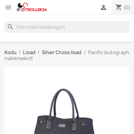
shopping_cart


(0)
search
Kodu
Lisad
Silver Cross lisad
Pacific Autograph
mähkmekott