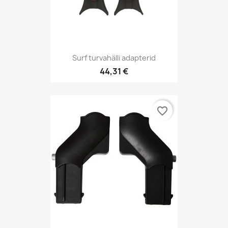
Surf turvahälli adapterid
44,31 €
favorite_border