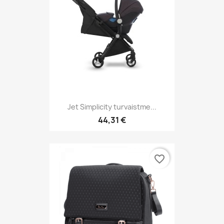
Jet Simplicity turvaistme...
44,31 €
favorite_border