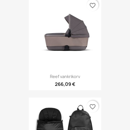
favorite_border
Reef vankrikorv
266,09 €
favorite_border