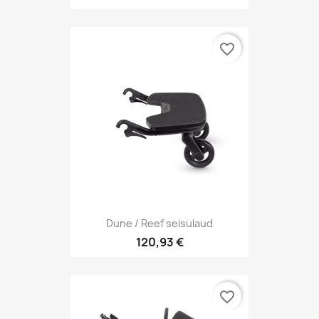
favorite_border
Dune / Reef seisulaud
120,93 €
favorite_border