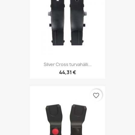
Silver Cross turvahälli...
44,31 €
favorite_border