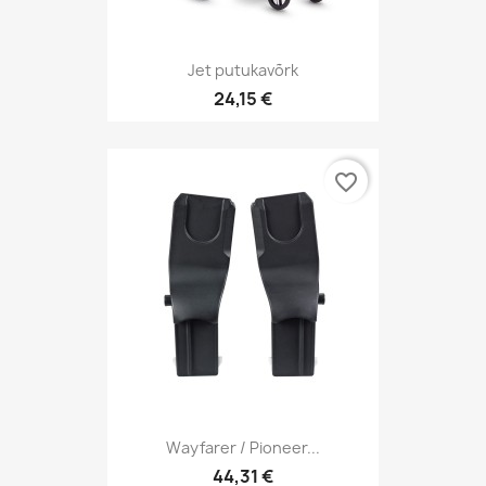
Jet putukavõrk
24,15 €
favorite_border
Wayfarer / Pioneer...
44,31 €