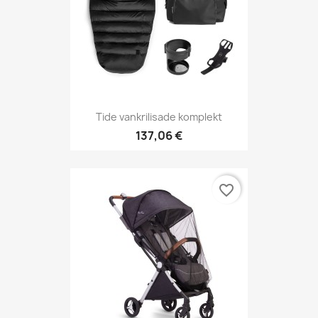
Tide vankrilisade komplekt
137,06 €
favorite_border