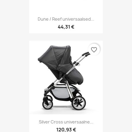
Dune / Reef universaalsed...
44,31 €
favorite_border
Silver Cross universaalne...
120,93 €