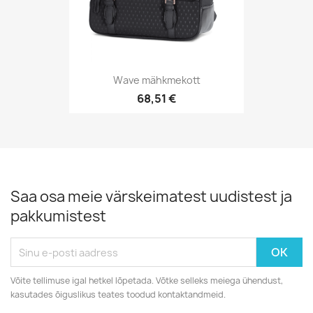
Wave mähkmekott
68,51 €
Saa osa meie värskeimatest uudistest ja
pakkumistest
Võite tellimuse igal hetkel lõpetada. Võtke selleks meiega ühendust,
kasutades õiguslikus teates toodud kontaktandmeid.