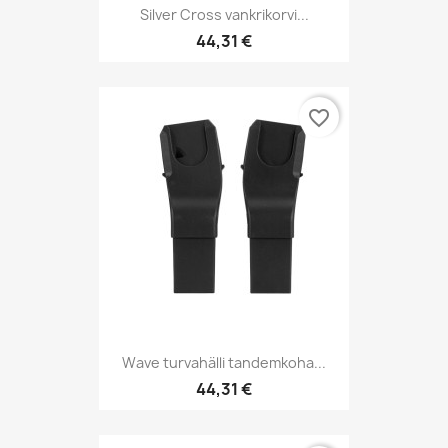
Silver Cross vankrikorvi...
44,31 €
favorite_border
Wave turvahälli tandemkoha...
44,31 €