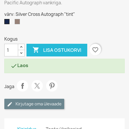
Pacific Autograph vankriga.
värv: Silver Cross Autograph "tint"
Silver
Silver
Cross
Cross
Autograph
Autograph
Kogus
"pronks"
"tint"

favorite_border
LISA OSTUKORVI
Laos

Jaga
Kirjutage oma ülevaade