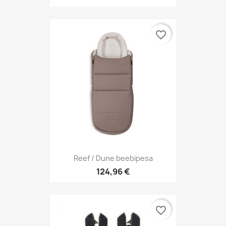
favorite_border
Reef / Dune beebipesa
124,96 €
favorite_border