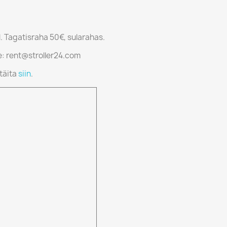
. Tagatisraha 50€, sularahas.
ne: rent@stroller24.com
täita
siin
.