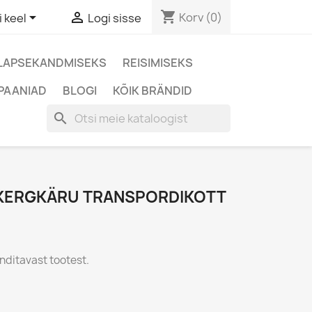
shopping_cart


Korv
(0)
i keel
Logi sisse
LAPSEKANDMISEKS
REISIMISEKS
PAANIAD
BLOGI
KÕIK BRÄNDID
search
A KERGKÄRU TRANSPORDIKOTT
enditavast tootest.