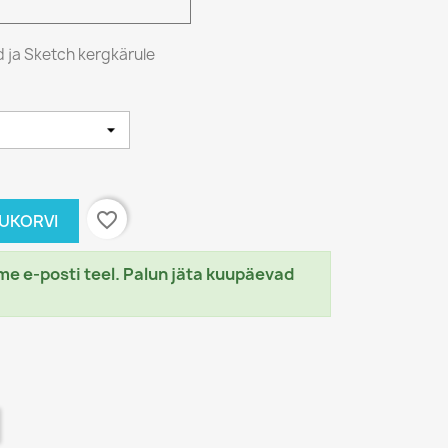
d ja Sketch kergkärule
favorite_border
TUKORVI
e e-posti teel. Palun jäta kuupäevad