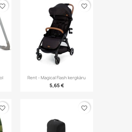
vorite_border
favorite_border
Kiirvaade

ol
Rent - Magical Flash kergkäru
5,65 €
vorite_border
favorite_border