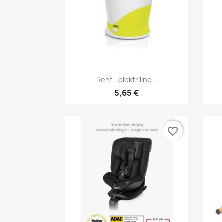
Kiirvaade

Rent - elektriline...
5,65 €
favorite_border