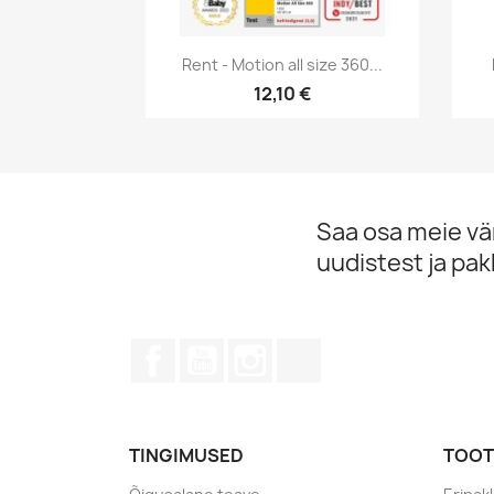
Kiirvaade

Rent - Motion all size 360...
12,10 €
Saa osa meie v
uudistest ja pa
Facebook
YouTube
Instagram
TikTok
TINGIMUSED
TOOT