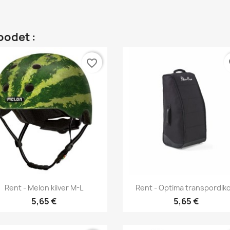
oodet :
favorite_border
fa
Kiirvaade
Kiirvaade


Rent - Melon kiiver M-L
Rent - Optima transpordiko
5,65 €
5,65 €