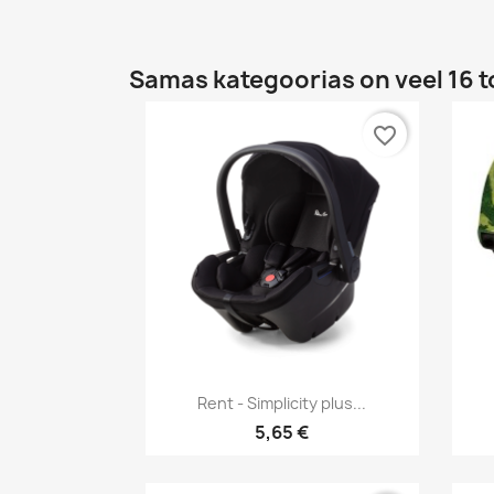
Samas kategoorias on veel 16 t
favorite_border
Kiirvaade

Rent - Simplicity plus...
5,65 €