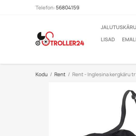
Telefon:
56804159
JALUTUSKÄRU
LISAD
EMAL
Kodu
Rent
Rent - Inglesina kergkäru t