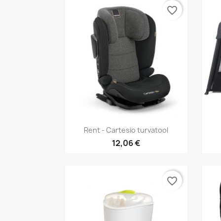
favorite_border
Kiirvaade

Rent - Cartesio turvatool
12,06 €
favorite_border