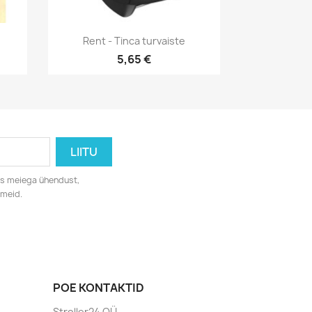
Kiirvaade

.
Rent - Tinca turvaiste
5,65 €
eks meiega ühendust,
dmeid.
POE KONTAKTID
Stroller24 OÜ