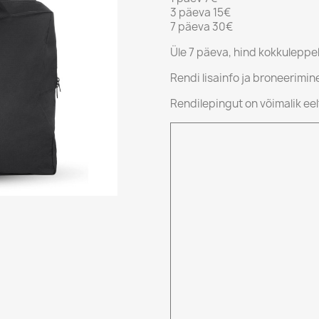
3 päeva 15€
7 päeva 30€
Üle 7 päeva, hind kokkuleppel
Rendi lisainfo ja broneerimi
Rendilepingut on võimalik eel