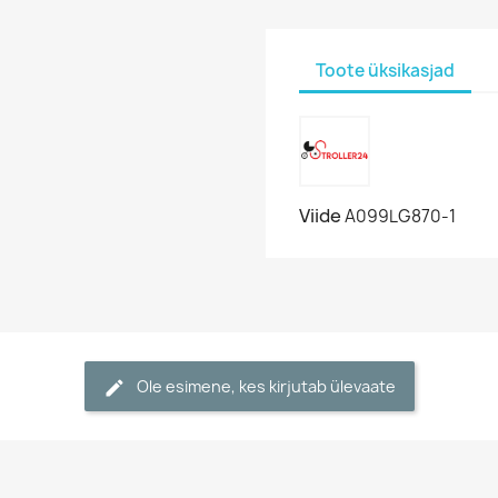
Toote üksikasjad
Viide
A099LG870-1
Ole esimene, kes kirjutab ülevaate