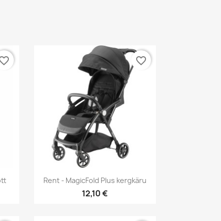
vorite_border
favorite_border
Kiirvaade

tt
Rent - MagicFold Plus kergkäru
12,10 €