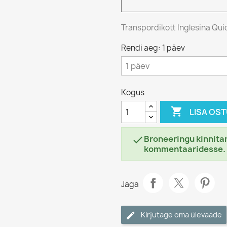
Transpordikott Inglesina Qui
Rendi aeg: 1 päev
Kogus

LISA OS
Broneeringu kinnitam

kommentaaridesse.
Jaga
Kirjutage oma ülevaade