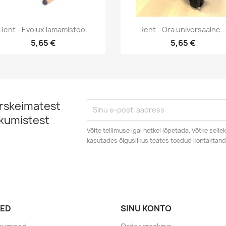
Kiirvaade
Kiirvaade


Rent - Evolux lamamistool
Rent - Ora universaalne..
5,65 €
5,65 €
ärskeimatest
kkumistest
Võite tellimuse igal hetkel lõpetada. Võtke sell
kasutades õiguslikus teates toodud kontaktan
ED
SINU KONTO